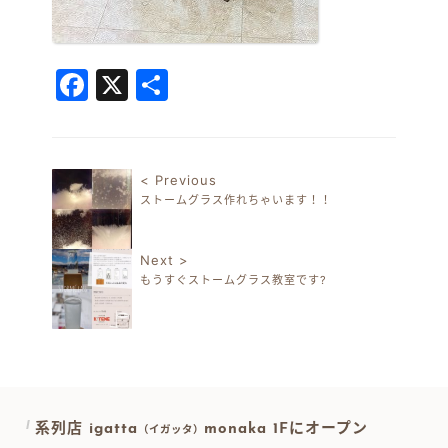
Facebook
X
共
有
< Previous
ストームグラス作れちゃいます！！
投稿ナビゲーション
Next >
もうすぐストームグラス教室です?
系列店 igatta
monaka 1Fにオープン
（イガッタ）