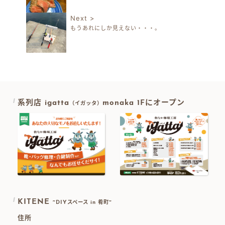
Next >
もうあれにしか見えない・・・。
系列店 igatta
monaka 1Fにオープン
（イガッタ）
KITENE
~DIYスペース in 肴町~
住所