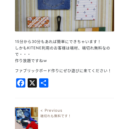
15分から30分もあれば簡単にできちゃいます！
しかもKITENE利用のお客様は端材、端切れ無料なの
で・・・
作り放題ですねｗ
ファブリックボード作りにぜひ遊びに来てください！
Facebook
X
共
有
< Previous
端切れも無料です！
投稿ナビゲーション