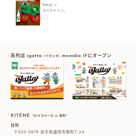
Next >
スベラナイン。
系列店 igatta
monaka 1Fにオープン
（イガッタ）
KITENE
~DIYスペース in 肴町~
住所
〒020-0878 岩手県盛岡市肴町7-24