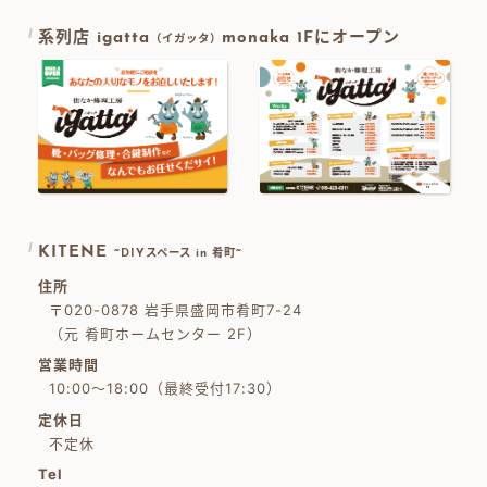
系列店 igatta
monaka 1Fにオープン
（イガッタ）
KITENE
~DIYスペース in 肴町~
住所
〒020-0878 岩手県盛岡市肴町7-24
（元 肴町ホームセンター 2F）
営業時間
10:00～18:00（最終受付17:30）
定休日
不定休
Tel