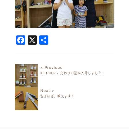
Facebook
X
共
有
< Previous
KITENEにこだわりの塗料入荷しました！
投稿ナビゲーション
Next >
包丁研ぎ、教えます！